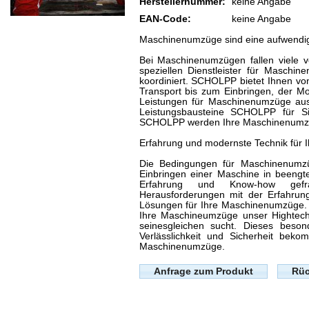
Herstellernummer:
keine Angabe
EAN-Code:
keine Angabe
Maschinenumzüge sind eine aufwendig
Bei Maschinenumzügen fallen viele v
speziellen Dienstleister für Maschi
koordiniert. SCHOLPP bietet Ihnen vo
Transport bis zum Einbringen, der Mo
Leistungen für Maschinenumzüge aus
Leistungsbausteine SCHOLPP für Si
SCHOLPP werden Ihre Maschinenumzüge
Erfahrung und modernste Technik für
Die Bedingungen für Maschinenumzü
Einbringen einer Maschine in beengt
Erfahrung und Know-how gef
Herausforderungen mit der Erfahrung
Lösungen für Ihre Maschinenumzüge.
Ihre Maschineumzüge unser Hightech
seinesgleichen sucht. Dieses bes
Verlässlichkeit und Sicherheit be
Maschinenumzüge.
Anfrage zum Produkt
Rüc