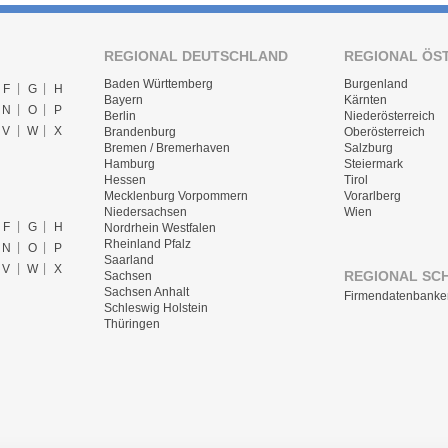
REGIONAL DEUTSCHLAND
REGIONAL ÖS
Baden Württemberg
Burgenland
F
G
H
Bayern
Kärnten
N
O
P
Berlin
Niederösterreich
V
W
X
Brandenburg
Oberösterreich
Bremen / Bremerhaven
Salzburg
Hamburg
Steiermark
Hessen
Tirol
Mecklenburg Vorpommern
Vorarlberg
Niedersachsen
Wien
F
G
H
Nordrhein Westfalen
Rheinland Pfalz
N
O
P
Saarland
V
W
X
REGIONAL SC
Sachsen
Sachsen Anhalt
Firmendatenbanke
Schleswig Holstein
Thüringen