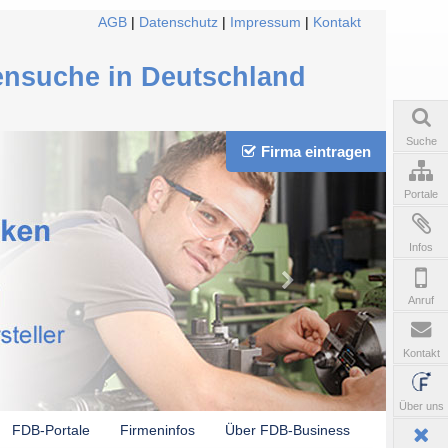
AGB
|
Datenschutz
|
Impressum
|
Kontakt
ensuche in Deutschland
Suche
Firma eintragen
Portale
Infos
Anruf
Kontakt
Über uns
FDB-Portale
Firmeninfos
Über FDB-Business