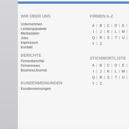
WIR ÜBER UNS
FIRMEN A-Z
Unternehmen
A
B
C
D
E
Leistungspakete
I
J
K
L
M
Mediadaten
Q
R
S
T
U
Jobs
Impressum
Y
Z
Kontakt
BERICHTE
STICHWORTLISTE
Firmenberichte
A
B
C
D
E
Firmennews
BusinessJournal
I
J
K
L
M
Q
R
S
T
U
KUNDENMEINUNGEN
Y
Z
Kundenmeinungen