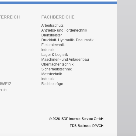
TERREICH
FACHBEREICHE
Arbeitsschutz
Antriebs- und Fördertechnik
Dienstleister
Druckluft- Hydraulik- Pneumatik
Elektrotechnik
Industrie
Lager & Logistik
Maschinen- und Anlagenbau
Oberflächentechnik
Sicherheitstechnik
Messtechnik
Industrie
HWEIZ
Fachbeiträge
n.ch
© 2026 ISDF Internet-Service GmbH
FDB-Business D/A/CH