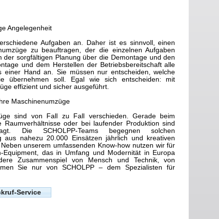
e Angelegenheit
erschiedene Aufgaben an. Daher ist es sinnvoll, einen
nenumzüge zu beauftragen, der die einzelnen Aufgaben
n der sorgfältigen Planung über die Demontage und den
ntage und dem Herstellen der Betriebsbereitschaft alle
 einer Hand an. Sie müssen nur entscheiden, welche
e übernehmen soll. Egal wie sich entscheiden: mit
 effizient und sicher ausgeführt.
 Ihre Maschinenumzüge
ge sind von Fall zu Fall verschieden. Gerade beim
e Raumverhältnisse oder bei laufender Produktion sind
ragt. Die SCHOLPP-Teams begegnen solchen
 aus nahezu 20.000 Einsätzen jährlich und kreativen
 Neben unserem umfassenden Know-how nutzen wir für
-Equipment, das in Umfang und Modernität in Europa
ondere Zusammenspiel von Mensch und Technik, von
kommen Sie nur von SCHOLPP – dem Spezialisten für
kruf-Service