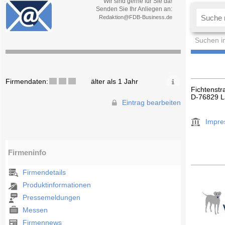
Wir sind gerne für Sie da!
Senden Sie Ihr Anliegen an:
Redaktion@FDB-Business.de
Suchen i
Firmendaten:
älter als 1 Jahr
Fichtenstr
D-76829 
Eintrag bearbeiten
Impr
Firmeninfo
Firmendetails
Produktinformationen
Pressemeldungen
Messen
Firmennews