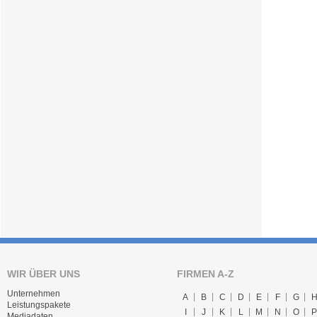
WIR ÜBER UNS
FIRMEN A-Z
Unternehmen
A
B
C
D
E
F
G
Leistungspakete
I
J
K
L
M
N
O
P
Mediadaten