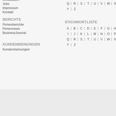
Q
R
S
T
U
V
W
X
Jobs
Impressum
Y
Z
Kontakt
BERICHTE
STICHWORTLISTE
Firmenberichte
A
B
C
D
E
F
G
Firmennews
BusinessJournal
I
J
K
L
M
N
O
P
Q
R
S
T
U
V
W
X
KUNDENMEINUNGEN
Y
Z
Kundenmeinungen