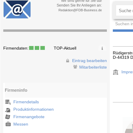
Wir sind gerne für Sie da!
Senden Sie Ihr Anliegen an:
Redaktion@FDB-Business.de
Suchen i
Firmendaten:
TOP-Aktuell
Rüdigerst
D-44319 
Eintrag bearbeiten
Mitarbeiterliste
Impr
Firmeninfo
Firmendetails
Produktinformationen
Firmenangebote
Messen