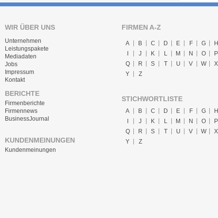
WIR ÜBER UNS
FIRMEN A-Z
Unternehmen
A
B
C
D
E
F
G
Leistungspakete
I
J
K
L
M
N
O
P
Mediadaten
Q
R
S
T
U
V
W
X
Jobs
Impressum
Y
Z
Kontakt
BERICHTE
STICHWORTLISTE
Firmenberichte
A
B
C
D
E
F
G
Firmennews
BusinessJournal
I
J
K
L
M
N
O
P
Q
R
S
T
U
V
W
X
KUNDENMEINUNGEN
Y
Z
Kundenmeinungen