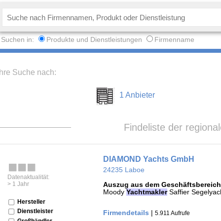
Suchen in:
Produkte und Dienstleistungen
Firmenname
Ihre Suche nach:
1 Anbieter
Findeliste der regiona
DIAMOND Yachts GmbH
24235 Laboe
Datenaktualität:
> 1 Jahr
Auszug aus dem Geschäftsbereich
Moody
Yachtmakler
Saffier Segelyac
Hersteller
Dienstleister
Firmendetails
|
5.911 Aufrufe
Großhändler