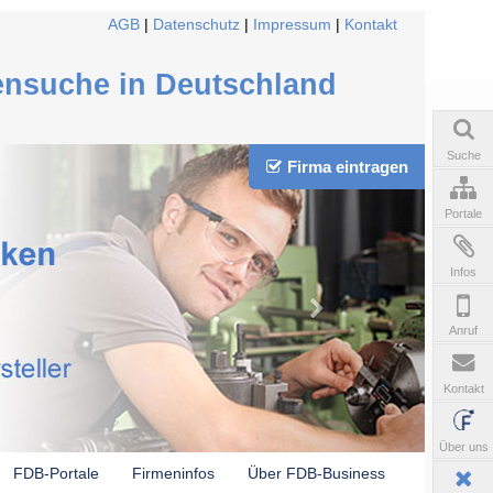
AGB
|
Datenschutz
|
Impressum
|
Kontakt
ensuche in Deutschland
Suche
Firma eintragen
Portale
Infos
Anruf
Kontakt
Über uns
FDB-Portale
Firmeninfos
Über FDB-Business