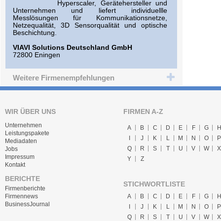
Hyperscaler, Gerätehersteller und
Unternehmen und liefert individuellle
Messlösungen für Kommunikationsnetze,
Netzequalität, 3D Sensorqualität und optische
Beschichtung.
VIAVI Solutions Deutschland GmbH
72800 Eningen
Weitere Firmenempfehlungen
WIR ÜBER UNS
FIRMEN A-Z
Unternehmen
A
B
C
D
E
F
G
Leistungspakete
I
J
K
L
M
N
O
P
Mediadaten
Q
R
S
T
U
V
W
X
Jobs
Impressum
Y
Z
Kontakt
BERICHTE
STICHWORTLISTE
Firmenberichte
A
B
C
D
E
F
G
Firmennews
BusinessJournal
I
J
K
L
M
N
O
P
Q
R
S
T
U
V
W
X