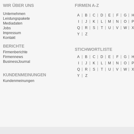
WIR ÜBER UNS
FIRMEN A-Z
Unternehmen
A
B
C
D
E
F
G
Leistungspakete
I
J
K
L
M
N
O
P
Mediadaten
Q
R
S
T
U
V
W
X
Jobs
Impressum
Y
Z
Kontakt
BERICHTE
STICHWORTLISTE
Firmenberichte
A
B
C
D
E
F
G
Firmennews
BusinessJournal
I
J
K
L
M
N
O
P
Q
R
S
T
U
V
W
X
KUNDENMEINUNGEN
Y
Z
Kundenmeinungen