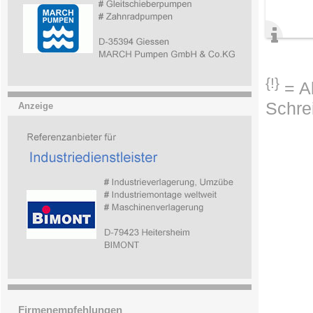
{!}
= Ab
Schre
Anzeige
Firmenempfehlungen