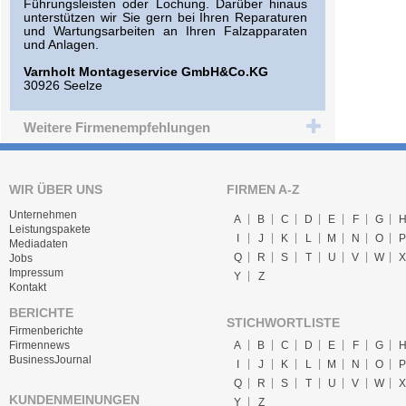
Führungsleisten oder Lochung. Darüber hinaus
unterstützen wir Sie gern bei Ihren Reparaturen
und Wartungsarbeiten an Ihren Falzapparaten
und Anlagen.
Varnholt Montageservice GmbH&Co.KG
30926 Seelze
Weitere Firmenempfehlungen
WIR ÜBER UNS
FIRMEN A-Z
Unternehmen
A
B
C
D
E
F
G
Leistungspakete
I
J
K
L
M
N
O
P
Mediadaten
Q
R
S
T
U
V
W
X
Jobs
Impressum
Y
Z
Kontakt
BERICHTE
STICHWORTLISTE
Firmenberichte
A
B
C
D
E
F
G
Firmennews
BusinessJournal
I
J
K
L
M
N
O
P
Q
R
S
T
U
V
W
X
KUNDENMEINUNGEN
Y
Z