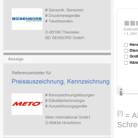
Datenakt
> 1 Jahr
Hers
Dien
Groß
Anzeige
Händ
{!}
= Ab
Schre