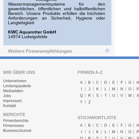
Wassermanagementsysteme für den
gewerblichen, öffentlichen und halböffentlichen
Bereich. Unsere Produkte erfüllen die höchsten
Anforderungen an Sicherheit, Hygiene oder
Langlebigkeit
KWC Aquarotter GmbH
14974 Ludwigsfelde
Weitere Firmenempfehlungen
WIR ÜBER UNS
FIRMEN A-Z
Unternehmen
A
B
C
D
E
F
G
Leistungspakete
I
J
K
L
M
N
O
P
Mediadaten
Q
R
S
T
U
V
W
X
Jobs
Impressum
Y
Z
Kontakt
BERICHTE
STICHWORTLISTE
Firmenberichte
A
B
C
D
E
F
G
Firmennews
BusinessJournal
I
J
K
L
M
N
O
P
Q
R
S
T
U
V
W
X