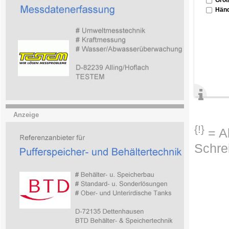
Händ
Anzeige
{!}
= Ab
Schre