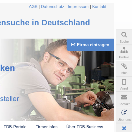
AGB
|
Datenschutz
|
Impressum
|
Kontakt
ensuche in Deutschland
Suche
Firma eintragen
Portale
Infos
Anruf
Kontakt
Über uns
FDB-Portale
Firmeninfos
Über FDB-Business