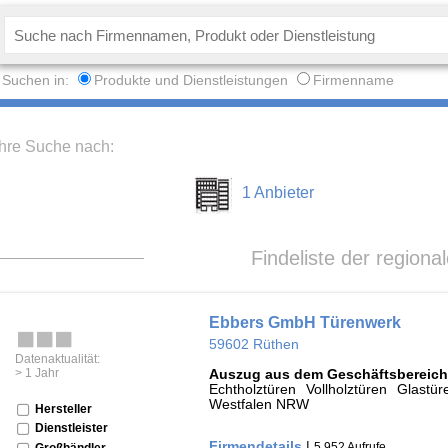
Suchen in:
Produkte und Dienstleistungen
Firmenname
Ihre Suche nach:
1 Anbieter
Findeliste der regiona
Ebbers GmbH Türenwerk
59602 Rüthen
Datenaktualität:
> 1 Jahr
Auszug aus dem Geschäftsbereich
Echtholztüren Vollholztüren Glas
Westfalen NRW
Hersteller
Dienstleister
Firmendetails
|
5.952 Aufrufe
Großhändler