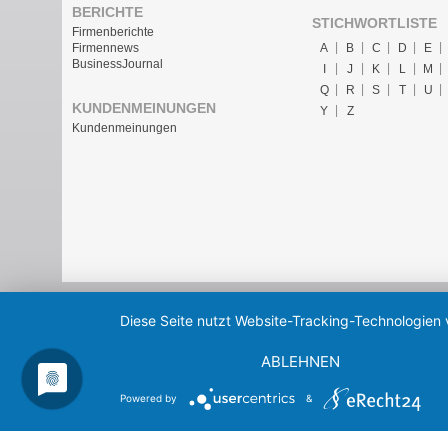
BERICHTE
STICHWORTLISTE
Firmenberichte
A
B
C
D
E
Firmennews
BusinessJournal
I
J
K
L
M
Q
R
S
T
U
KUNDENMEINUNGEN
Y
Z
Kundenmeinungen
Diese Seite nutzt Website-Tracking-Technologien 
ABLEHNEN
Powered by
&