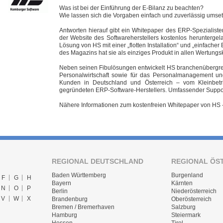
Was ist bei der Einführung der E-Bilanz zu beachten?
Wie lassen sich die Vorgaben einfach und zuverlässig umse
Antworten hierauf gibt ein Whitepaper des ERP-Spezialist
der Website des Softwareherstellers kostenlos heruntergela
Lösung von HS mit einer „flotten Installation“ und „einfache
des Magazins hat sie als einziges Produkt in allen Wertungska
Neben seinen Fibulösungen entwickelt HS branchenübergrei
Personalwirtschaft sowie für das Personalmanagement 
Kunden in Deutschland und Österreich – vom Kleinbet
gegründeten ERP-Software-Herstellers. Umfassender Suppor
Nähere Informationen zum kostenfreien Whitepaper von HS 
REGIONAL DEUTSCHLAND
REGIONAL ÖS
Baden Württemberg
Burgenland
F
G
H
Bayern
Kärnten
N
O
P
Berlin
Niederösterreich
V
W
X
Brandenburg
Oberösterreich
Bremen / Bremerhaven
Salzburg
Hamburg
Steiermark