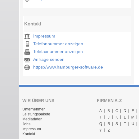
Kontakt
Impressum
Telefonnummer anzeigen
Telefaxnummer anzeigen
Anfrage senden
https://www.hamburger-software.de
WIR ÜBER UNS
FIRMEN A-Z
Unternehmen
A
B
C
D
E
Leistungspakete
I
J
K
L
M
Mediadaten
Q
R
S
T
U
Jobs
Impressum
Y
Z
Kontakt