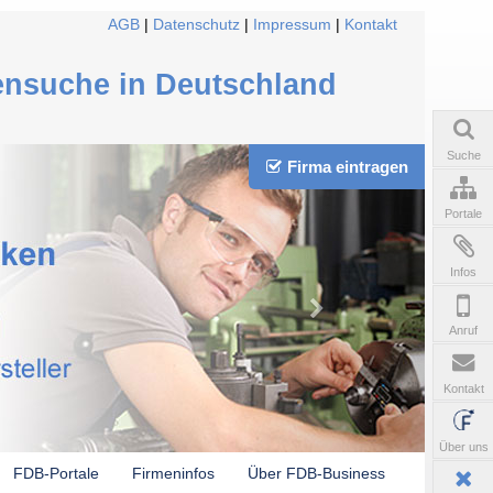
AGB
|
Datenschutz
|
Impressum
|
Kontakt
ensuche in Deutschland
Suche
Firma eintragen
Portale
Infos
Anruf
Kontakt
Über uns
FDB-Portale
Firmeninfos
Über FDB-Business