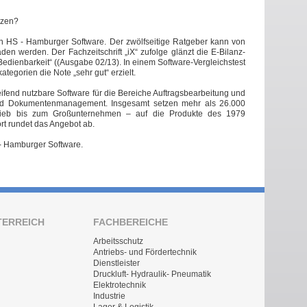
tzen?
en HS - Hamburger Software. Der zwölfseitige Ratgeber kann von
den werden. Der Fachzeitschrift „iX“ zufolge glänzt die E-Bilanz-
r Bedienbarkeit“ ((Ausgabe 02/13). In einem Software-Vergleichstest
tegorien die Note „sehr gut“ erzielt.
fend nutzbare Software für die Bereiche Auftragsbearbeitung und
und Dokumentenmanagement. Insgesamt setzen mehr als 26.000
rieb bis zum Großunternehmen – auf die Produkte des 1979
t rundet das Angebot ab.
- Hamburger Software.
TERREICH
FACHBEREICHE
Arbeitsschutz
Antriebs- und Fördertechnik
Dienstleister
Druckluft- Hydraulik- Pneumatik
Elektrotechnik
Industrie