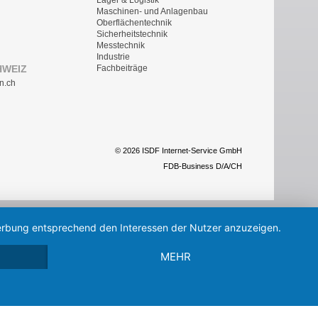
Lager & Logistik
Maschinen- und Anlagenbau
Oberflächentechnik
Sicherheitstechnik
Messtechnik
Industrie
HWEIZ
Fachbeiträge
n.ch
© 2026 ISDF Internet-Service GmbH
FDB-Business D/A/CH
 Werbung entsprechend den Interessen der Nutzer anzuzeigen.
MEHR