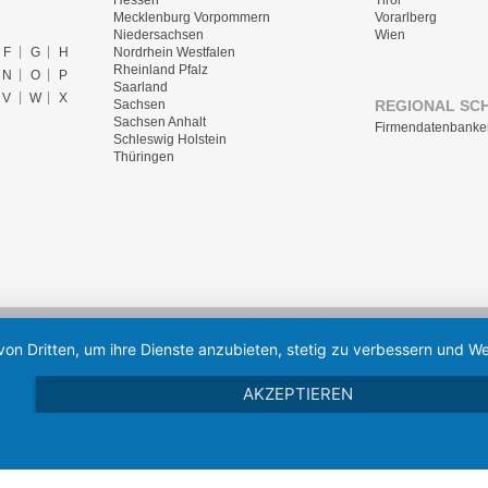
Hessen
Tirol
Mecklenburg Vorpommern
Vorarlberg
Niedersachsen
Wien
F
G
H
Nordrhein Westfalen
Rheinland Pfalz
N
O
P
Saarland
V
W
X
REGIONAL SC
Sachsen
Sachsen Anhalt
Firmendatenbanke
Schleswig Holstein
Thüringen
von Dritten, um ihre Dienste anzubieten, stetig zu verbessern und
AKZEPTIEREN