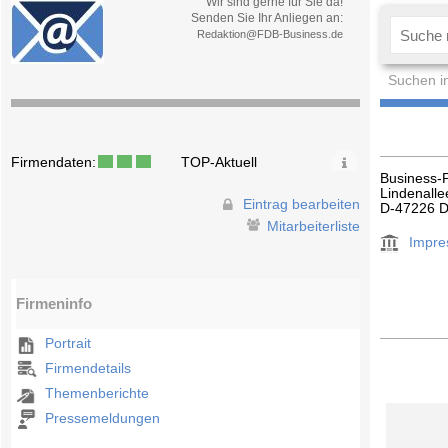
Wir sind gerne für Sie da!
Senden Sie Ihr Anliegen an:
Redaktion@FDB-Business.de
Suchen i
Firmendaten:
TOP-Aktuell
Business-P
Lindenall
Eintrag bearbeiten
D-47226 D
Mitarbeiterliste
Impr
Firmeninfo
Portrait
Firmendetails
Themenberichte
Pressemeldungen