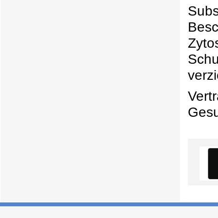
Sub
Besc
Zyto
Schu
verz
Vert
Gesun