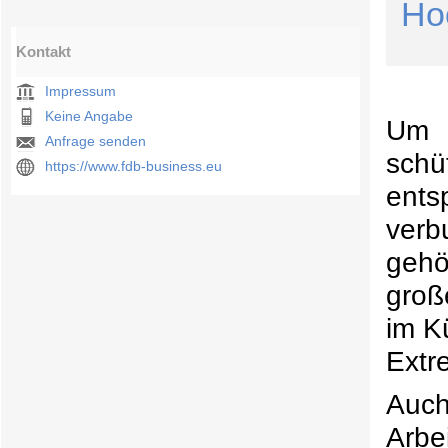
Ho
Kontakt
Impressum
Keine Angabe
Um M
Anfrage senden
schü
https://www.fdb-business.eu
ents
verb
gehö
groß
im K
Extr
Auch
Arbe