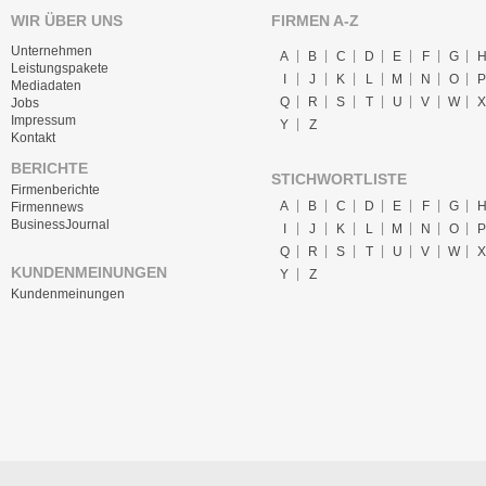
WIR ÜBER UNS
FIRMEN A-Z
Unternehmen
A
B
C
D
E
F
G
Leistungspakete
I
J
K
L
M
N
O
P
Mediadaten
Q
R
S
T
U
V
W
X
Jobs
Impressum
Y
Z
Kontakt
BERICHTE
STICHWORTLISTE
Firmenberichte
A
B
C
D
E
F
G
Firmennews
BusinessJournal
I
J
K
L
M
N
O
P
Q
R
S
T
U
V
W
X
KUNDENMEINUNGEN
Y
Z
Kundenmeinungen