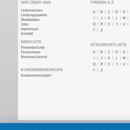
WIR ÜBER UNS
FIRMEN A-Z
Unternehmen
A
B
C
D
E
Leistungspakete
I
J
K
L
M
Mediadaten
Q
R
S
T
U
Jobs
Impressum
Y
Z
Kontakt
BERICHTE
STICHWORTLISTE
Firmenberichte
A
B
C
D
E
Firmennews
BusinessJournal
I
J
K
L
M
Q
R
S
T
U
KUNDENMEINUNGEN
Y
Z
Kundenmeinungen