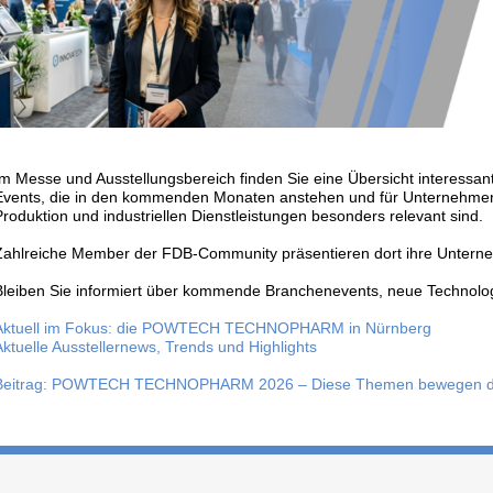
Im Messe und Ausstellungsbereich finden Sie eine Übersicht interessa
Events, die in den kommenden Monaten anstehen und für Unternehmen 
Produktion und industriellen Dienstleistungen besonders relevant sind.
Zahlreiche Member der FDB-Community präsentieren dort ihre Unterne
Bleiben Sie informiert über kommende Branchenevents, neue Technolog
Aktuell im Fokus: die POWTECH TECHNOPHARM in Nürnberg
Aktuelle Ausstellernews, Trends und Highlights
Beitrag: POWTECH TECHNOPHARM 2026 – Diese Themen bewegen die