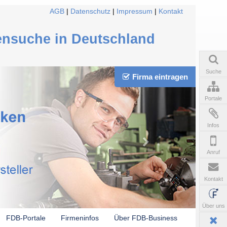
AGB
|
Datenschutz
|
Impressum
|
Kontakt
ensuche in Deutschland
Suche
Firma eintragen
Portale
Infos
Anruf
Kontakt
Über uns
FDB-Portale
Firmeninfos
Über FDB-Business