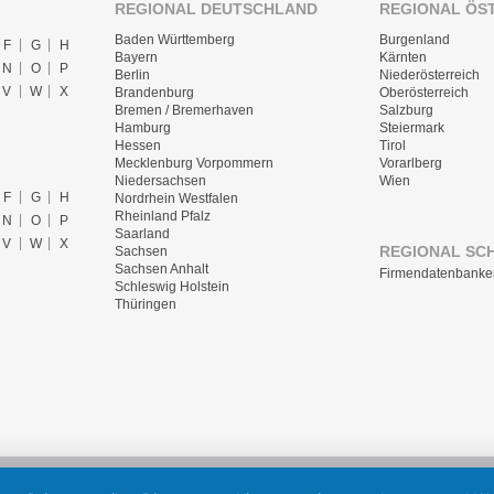
REGIONAL DEUTSCHLAND
REGIONAL ÖS
Baden Württemberg
Burgenland
F
G
H
Bayern
Kärnten
N
O
P
Berlin
Niederösterreich
V
W
X
Brandenburg
Oberösterreich
Bremen / Bremerhaven
Salzburg
Hamburg
Steiermark
Hessen
Tirol
Mecklenburg Vorpommern
Vorarlberg
Niedersachsen
Wien
F
G
H
Nordrhein Westfalen
Rheinland Pfalz
N
O
P
Saarland
V
W
X
REGIONAL SC
Sachsen
Sachsen Anhalt
Firmendatenbanke
Schleswig Holstein
Thüringen