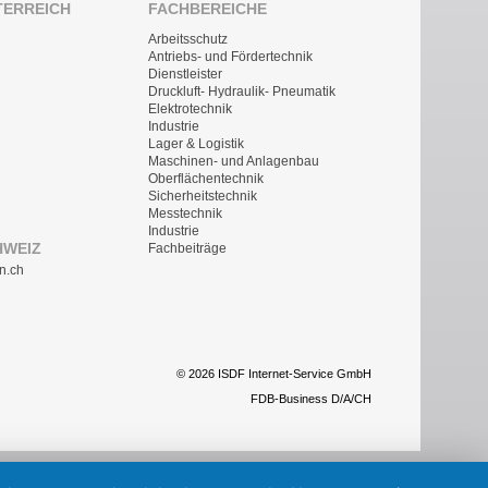
TERREICH
FACHBEREICHE
Arbeitsschutz
Antriebs- und Fördertechnik
Dienstleister
Druckluft- Hydraulik- Pneumatik
Elektrotechnik
Industrie
Lager & Logistik
Maschinen- und Anlagenbau
Oberflächentechnik
Sicherheitstechnik
Messtechnik
Industrie
HWEIZ
Fachbeiträge
n.ch
© 2026 ISDF Internet-Service GmbH
FDB-Business D/A/CH