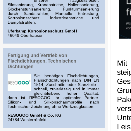
unserer Tätigkeitsfelder:
Silosanierung, Krananstriche, Hallensanierung,
Glockenstuhlsanierung, Funkturmsanierung
durch Sandstrahlen, Manuelle Entrostung,
Korrosionsschutz, Industrieanstriche und
Dampfstrahlen.
Uferkamp Korrosionsschutz GmbH
46049 Oberhausen
Fertigung und Vertrieb von
Flachdichtungen, Technischen
Mit
Dichtungen
ste
Sie benötigen Flachdichtungen,
Ges
Flanschdichtungen nach DIN EN
1514, Zuschnitte oder Stanzteile -
Gru
schnell, zuverlässig und in immer
gleichbleibend hoher Qualität;
Pak
dann ist RESOGOO Ihr optimaler Partner.
Silikon- und Silikonschaumprofile nach
ve
Technischer Zeichnung ohne Werkzeugkosten.
RESOGOO GmbH & Co. KG
Unt
24784 Westerrönfeld
Lei