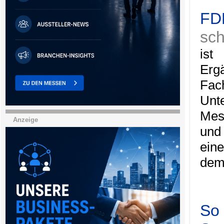
FDB
sch
ist
Erg
Fa
Unt
Mes
Anzeige
und
ein
dem
So