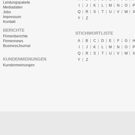
Leistungspakete
I
J
K
L
M
N
O
P
Mediadaten
Q
R
S
T
U
V
W
X
Jobs
Impressum
Y
Z
Kontakt
BERICHTE
STICHWORTLISTE
Firmenberichte
A
B
C
D
E
F
G
Firmennews
BusinessJournal
I
J
K
L
M
N
O
P
Q
R
S
T
U
V
W
X
KUNDENMEINUNGEN
Y
Z
Kundenmeinungen