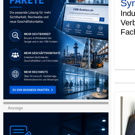
Sy
Indu
Ver
Fach
Anzeige