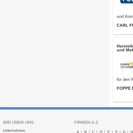
und Komf
CARL F
Herstell
und Met
für den 
FOPPE D
WIR ÜBER UNS
FIRMEN A-Z
Unternehmen
A
B
C
D
E
F
G