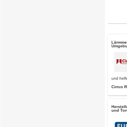
Lärmmes
Umgebu
und helf
Cirrus 
Herstel
und Tor