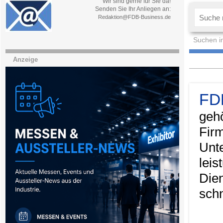
Wir sind gerne für Sie da!
Senden Sie Ihr Anliegen an:
Redaktion@FDB-Business.de
Suchen i
Anzeige
FD
geh
Fir
Unt
lei
Die
schn