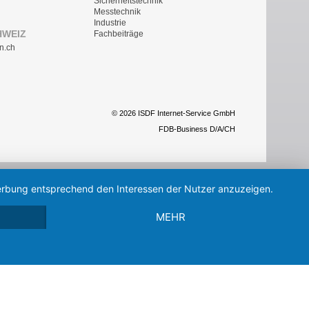
Sicherheitstechnik
Messtechnik
Industrie
HWEIZ
Fachbeiträge
n.ch
© 2026 ISDF Internet-Service GmbH
FDB-Business D/A/CH
 Werbung entsprechend den Interessen der Nutzer anzuzeigen.
MEHR