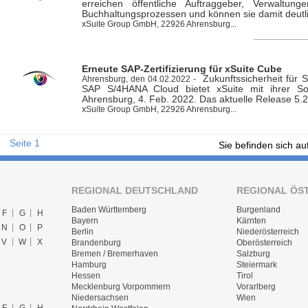
erreichen öffentliche Auftraggeber, Verwaltu
Buchhaltungsprozessen und können sie damit deutlic
xSuite Group GmbH, 22926 Ahrensburg...
Erneute SAP-Zertifizierung für xSuite Cube
Zukunftssicherheit für
Ahrensburg, den 04.02.2022 -
SAP S/4HANA Cloud bietet xSuite mit ihrer Sof
Ahrensburg, 4. Feb. 2022. Das aktuelle Release 5.2.
xSuite Group GmbH, 22926 Ahrensburg...
Seite 1
Sie befinden sich au
REGIONAL DEUTSCHLAND
REGIONAL ÖS
Baden Württemberg
Burgenland
F
G
H
Bayern
Kärnten
N
O
P
Berlin
Niederösterreich
V
W
X
Brandenburg
Oberösterreich
Bremen / Bremerhaven
Salzburg
Hamburg
Steiermark
Hessen
Tirol
Mecklenburg Vorpommern
Vorarlberg
Niedersachsen
Wien