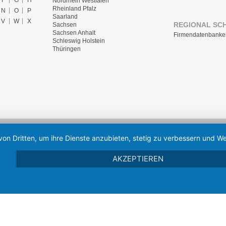
F
G
H
Nordrhein Westfalen
Rheinland Pfalz
N
O
P
Saarland
V
W
X
REGIONAL SC
Sachsen
Sachsen Anhalt
Firmendatenbanke
Schleswig Holstein
Thüringen
von Dritten, um ihre Dienste anzubieten, stetig zu verbessern und
AKZEPTIEREN