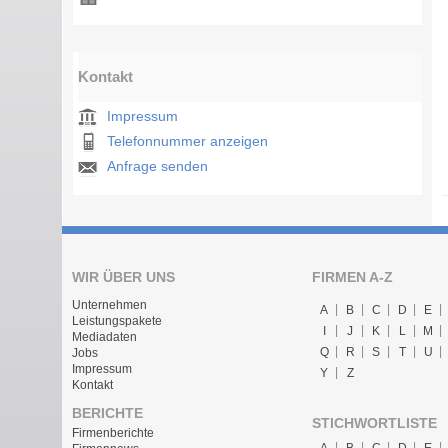
Kontakt
Impressum
Telefonnummer anzeigen
Anfrage senden
WIR ÜBER UNS
FIRMEN A-Z
Unternehmen
A
B
C
D
E
Leistungspakete
I
J
K
L
M
Mediadaten
Q
R
S
T
U
Jobs
Impressum
Y
Z
Kontakt
BERICHTE
STICHWORTLISTE
Firmenberichte