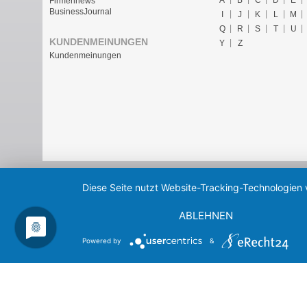
A
B
C
D
E
Firmennews
BusinessJournal
I
J
K
L
M
Q
R
S
T
U
KUNDENMEINUNGEN
Y
Z
Kundenmeinungen
Diese Seite nutzt Website-Tracking-Technologien 
ABLEHNEN
Powered by
&