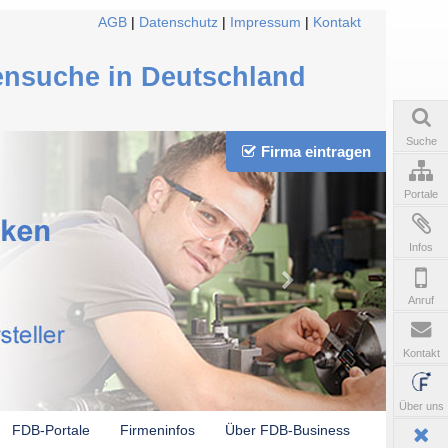
AGB
|
Datenschutz
|
Impressum
|
Kontakt
ensuche in Deutschland
Suche
Firma eintragen
Portale
Infos
Anruf
Kontakt
Über uns
FDB-Portale
Firmeninfos
Über FDB-Business