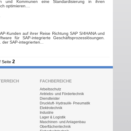
ngen und Kommunen eine Standardisierung in ihren
h optimieren....
 SAP-Kunden auf ihrer Reise Richtung SAP S/4HANA und
tware für SAP-integrierte Geschäftsprozesslösungen.
 der SAP-integrierten...
2
f Seite
TERREICH
FACHBEREICHE
Arbeitsschutz
Antriebs- und Fördertechnik
Dienstleister
Druckluft- Hydraulik- Pneumatik
Elektrotechnik
Industrie
Lager & Logistik
Maschinen- und Anlagenbau
Oberflächentechnik