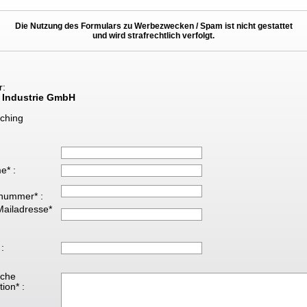
Die Nutzung des Formulars zu Werbezwecken / Spam ist nicht gestattet
und wird strafrechtlich verfolgt.
r:
 Industrie GmbH
ching
e* :
nummer* :
Mailadresse*
 :
iche
ion* :