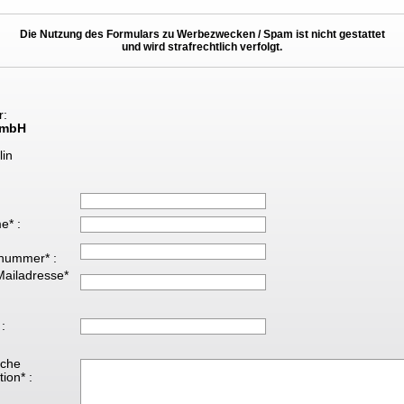
Die Nutzung des Formulars zu Werbezwecken / Spam ist nicht gestattet
und wird strafrechtlich verfolgt.
r:
GmbH
lin
e* :
nummer* :
Mailadresse*
 :
iche
ion* :