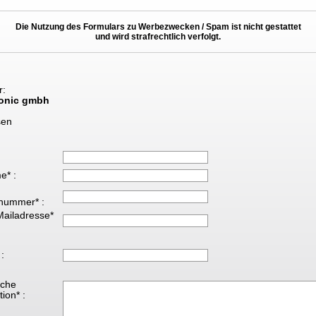
Die Nutzung des Formulars zu Werbezwecken / Spam ist nicht gestattet
und wird strafrechtlich verfolgt.
r:
ronic gmbh
sen
e* :
nummer* :
Mailadresse*
 :
iche
ion* :