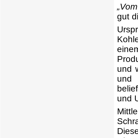
„Vom
gut d
Urspr
Kohl
ein
Prod
und w
und 
beli
und 
Mittl
Schr
Diese