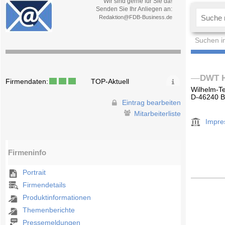
Wir sind gerne für Sie da!
Senden Sie Ihr Anliegen an:
Redaktion@FDB-Business.de
Suchen i
DWT H
Firmendaten:
TOP-Aktuell
Wilhelm-T
D-46240 B
Eintrag bearbeiten
Mitarbeiterliste
Impr
Firmeninfo
Portrait
Firmendetails
Produktinformationen
Themenberichte
Pressemeldungen