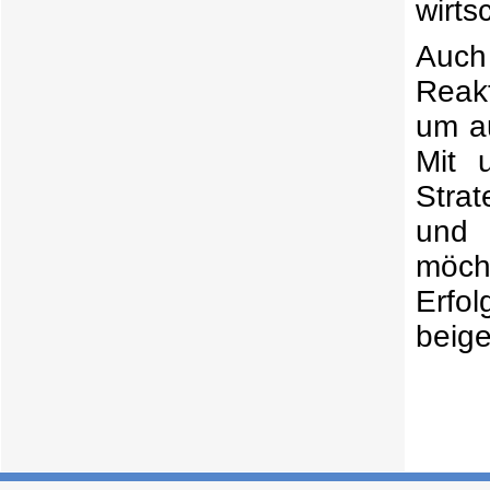
wirts
Auch
Reakt
um a
Mit 
Strat
und 
möcht
Erfo
beig