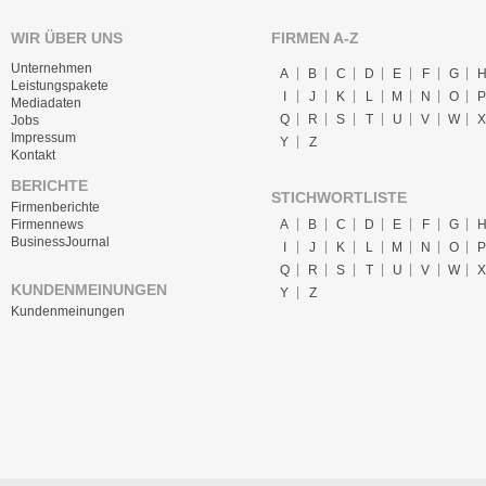
WIR ÜBER UNS
FIRMEN A-Z
Unternehmen
A
B
C
D
E
F
G
Leistungspakete
I
J
K
L
M
N
O
P
Mediadaten
Q
R
S
T
U
V
W
X
Jobs
Impressum
Y
Z
Kontakt
BERICHTE
STICHWORTLISTE
Firmenberichte
A
B
C
D
E
F
G
Firmennews
BusinessJournal
I
J
K
L
M
N
O
P
Q
R
S
T
U
V
W
X
KUNDENMEINUNGEN
Y
Z
Kundenmeinungen